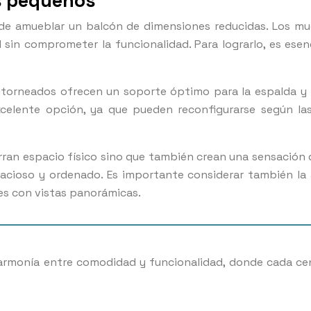
s pequeños
de amueblar un balcón de dimensiones reducidas. Los mue
in comprometer la funcionalidad. Para lograrlo, es esen
ontorneados ofrecen un soporte óptimo para la espalda y 
celente opción, ya que pueden reconfigurarse según l
an espacio físico sino que también crean una sensación de
ioso y ordenado. Es importante considerar también la al
es con vistas panorámicas.
 armonía entre comodidad y funcionalidad, donde cada ce