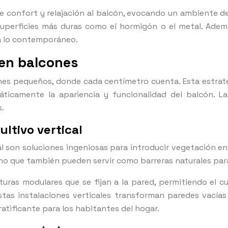
 confort y relajación al balcón, evocando un ambiente de 
perficies más duras como el hormigón o el metal. Además
ta lo contemporáneo.
 en balcones
lcones pequeños, donde cada centímetro cuenta. Esta estr
ticamente la apariencia y funcionalidad del balcón. La
s.
ltivo vertical
cal son soluciones ingeniosas para introducir vegetación 
ino que también pueden servir como barreras naturales par
cturas modulares que se fijan a la pared, permitiendo el 
tas instalaciones verticales transforman paredes vacías
atificante para los habitantes del hogar.