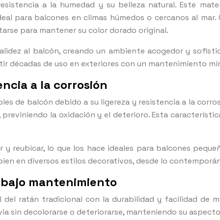
esistencia a la humedad y su belleza natural. Este mate
ideal para balcones en climas húmedos o cercanos al mar. 
arse para mantener su color dorado original.
lidez al balcón, creando un ambiente acogedor y sofisti
stir décadas de uso en exteriores con un mantenimiento mí
encia a la corrosión
es de balcón debido a su ligereza y resistencia a la corr
 previniendo la oxidación y el deterioro. Esta característ
y reubicar, lo que los hace ideales para balcones pequeño
bien en diversos estilos decorativos, desde lo contemporán
n bajo mantenimiento
l del ratán tradicional con la durabilidad y facilidad de 
uvia sin decolorarse o deteriorarse, manteniendo su aspecto